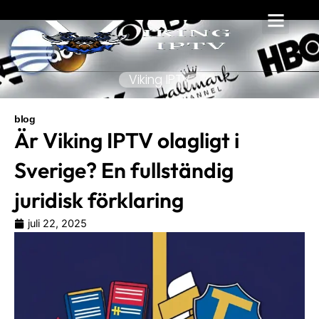
Hoppa
till
innehåll
Viking IPTV
blog
Är Viking IPTV olagligt i
Sverige? En fullständig
juridisk förklaring
juli 22, 2025