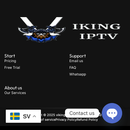
Start
Support
Pricing
Email us
Free Trial
FAQ
Whatsapp
About us
Our Services
Contact us
Copyright © 2025 viking iptv, All rights reserved
.
SV
Term of service
Privacy Policy
Refund Policy
OPEN
CHATY