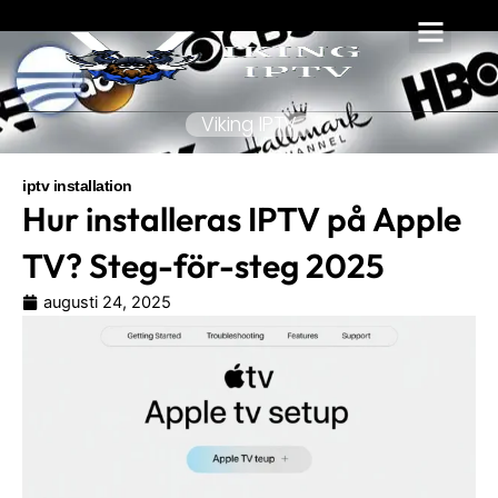
Hoppa
till
innehåll
Viking IPTV
iptv installation
Hur installeras IPTV på Apple
TV? Steg-för-steg 2025
augusti 24, 2025