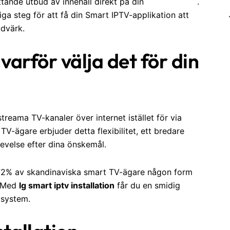
attande utbud av innehåll direkt på din
LG Smart TV
.
ga steg för att få din Smart IPTV-applikation att
udvärk.
arför välja det för din
treama TV-kanaler över internet istället för via
 TV-ägare erbjuder detta flexibilitet, ett bredare
evelse efter dina önskemål.
r 72% av skandinaviska smart TV-ägare någon form
. Med
lg smart iptv installation
får du en smidig
vsystem.