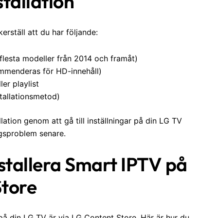
tallation
erställ att du har följande:
esta modeller från 2014 och framåt)
ommenderas för HD-innehåll)
er playlist
tallationsmetod)
llation genom att gå till inställningar på din LG TV
ngsproblem senare.
nstallera Smart IPTV på
Store
på din LG TV är via LG Content Store. Här är hur du