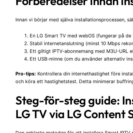
Förberedelser innan ins
Innan vi börjar med själva installationsprocessen, säk
En LG Smart TV med webOS (fungerar på de fl
Stabil internetanslutning (minst 10 Mbps rek
Ett giltigt IPTV-abonnemang med M3U-URL ell
Ett USB-minne (om du använder alternativ ins
Pro-tips:
Kontrollera din internethastighet före insta
och köra ett hastighetstest. Detta minimerar buffri
Steg-för-steg guide: I
LG TV via LG Content 
Den enklaste metoden för att installera Smart IPTV 