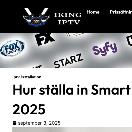
Hoppa
till
Home
Prissättni
innehåll
iptv installation
Hur ställa in Smar
2025
september 3, 2025