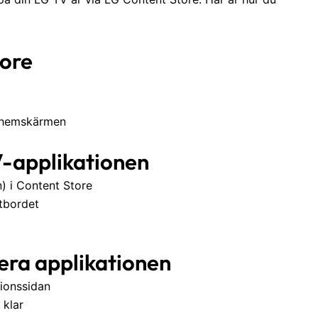
tore
ån hemskärmen
V-applikationen
) i Content Store
tbordet
lera applikationen
tionssidan
 klar