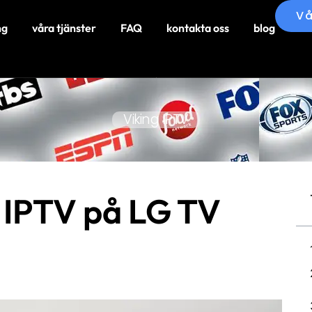
Vå
ng
våra tjänster
FAQ
kontakta oss
blog
Viking IPTV
t IPTV på LG TV