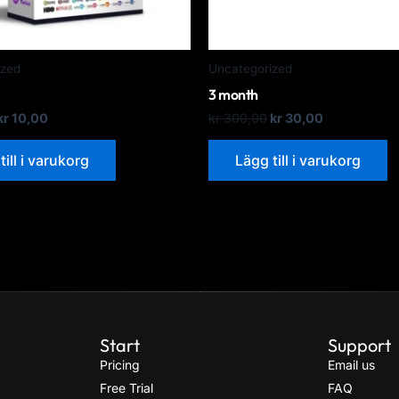
ized
Uncategorized
3 month
kr
10,00
kr
300,00
kr
30,00
till i varukorg
Lägg till i varukorg
Start
Support
Pricing
Email us
Free Trial
FAQ