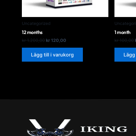
Uncategorized
Uncategor
12 months
1 month
kr
1.200,00
kr
120,00
kr
100,00
Lägg till i varukorg
Lägg 